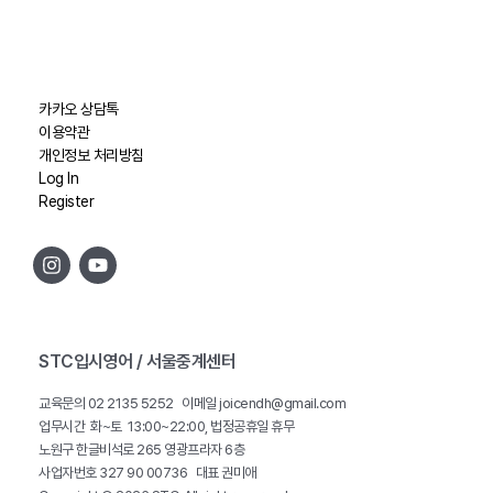
카카오 상담톡
이용약관
개인정보 처리방침
Log In
Register
STC입시영어 / 서울중계센터
교육문의 02 2135 5252 이메일 joicendh@gmail.com
업무시간 화~토 13:00~22:00, 법정공휴일 휴무
노원구 한글비석로 265 영광프라자 6층
사업자번호 327 90 00736 대표 권미애