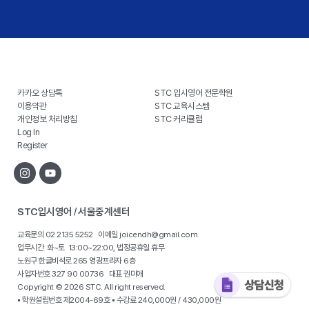
카카오 상담톡
STC 입시영어 전문학원
이용약관
STC 교육시스템
개인정보 처리방침
STC 커리큘럼
Log In
Register
STC입시영어 / 서울중계센터
교육문의 02 2135 5252 이메일 joicendh@gmail.com
업무시간 화~토 13:00~22:00, 법정공휴일 휴무
노원구 한글비석로 265 영광프라자 6층
사업자번호 327 90 00736 대표 권미애
Copyright © 2026 STC. All right reserved.
▪ 학원설립번호 제2004-69호 ▪ 수강료 240,000원 / 430,000원